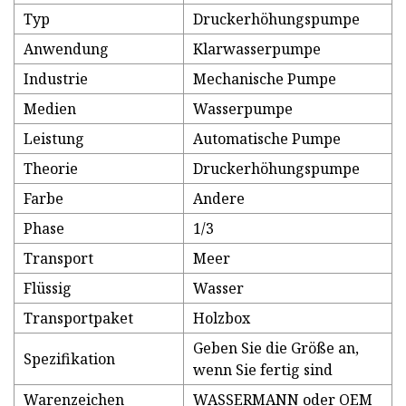
Typ
Druckerhöhungspumpe
Anwendung
Klarwasserpumpe
Industrie
Mechanische Pumpe
Medien
Wasserpumpe
Leistung
Automatische Pumpe
Theorie
Druckerhöhungspumpe
Farbe
Andere
Phase
1/3
Transport
Meer
Flüssig
Wasser
Transportpaket
Holzbox
Geben Sie die Größe an,
Spezifikation
wenn Sie fertig sind
Warenzeichen
WASSERMANN oder OEM