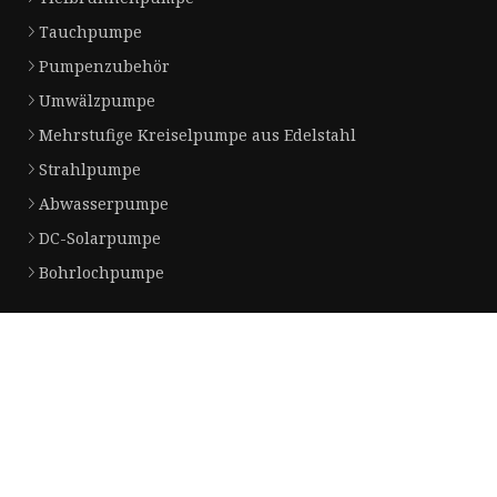
Tauchpumpe
Pumpenzubehör
Umwälzpumpe
Mehrstufige Kreiselpumpe aus Edelstahl
Strahlpumpe
Abwasserpumpe
DC-Solarpumpe
Bohrlochpumpe
Partnerfirma
Copyright © de.hyxlqt.com, Alle Rechte vorbehalten.
Privacy Policy
Email
jim@hyxlqt.com