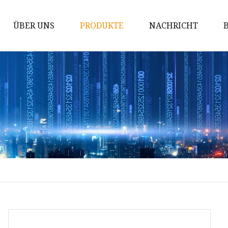
ÜBER UNS
PRODUKTE
NACHRICHT
Solarpumpe
Tiefbrunnenpumpe
Tauchpumpe
Pumpenzubehör
Umwälzpumpe
Mehrstufige Kreiselpumpe aus
Edelstahl
Strahlpumpe
Abwasserpumpe
DC-Solarpumpe