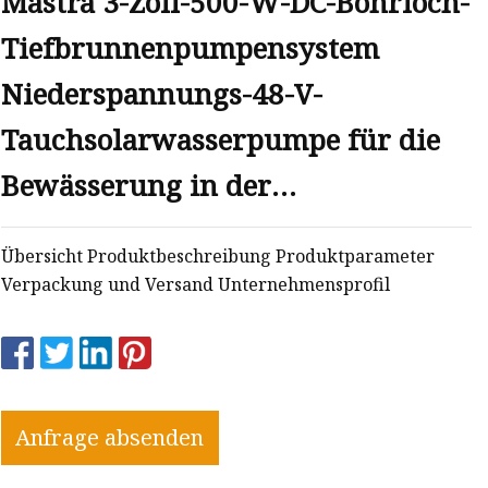
Mastra 3-Zoll-500-W-DC-Bohrloch-
Tiefbrunnenpumpensystem
Niederspannungs-48-V-
Tauchsolarwasserpumpe für die
Bewässerung in der
Landwirtschaft
Übersicht Produktbeschreibung Produktparameter
Solarwasserpumpe
Verpackung und Versand Unternehmensprofil
Anfrage absenden