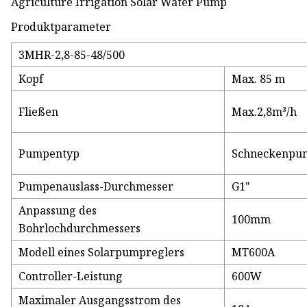
Produktparameter
3MHR-2,8-85-48/500
Kopf
Max. 85 m
Fließen
Max.2,8m³/h
Pumpentyp
Schneckenpu
Pumpenauslass-Durchmesser
G1"
Anpassung des
100mm
Bohrlochdurchmessers
Modell eines Solarpumpreglers
MT600A
Controller-Leistung
600W
Maximaler Ausgangsstrom des