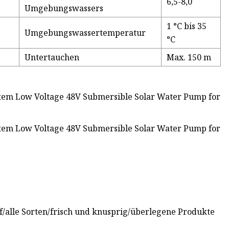
6,5-8,0
Umgebungswassers
1 °C bis 35
Umgebungswassertemperatur
°C
Untertauchen
Max. 150 m
/alle Sorten/frisch und knusprig/überlegene Produkte